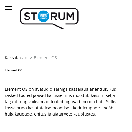
lisati ostukorvi.
Vaata ostukorvi
Kassalauad
Element OS
Element OS
Element OS on avatud disainiga kassalaualahendus, kus
rasked tooted jäävad kärusse, mis möödub kassiiri selja
tagant ning väiksemad tooted liiguvad mööda linti. Sellist
kassalauda kasutatakse peamiselt kodukaupade, mööbli,
hulgikaupade, ehitus ja aiatarvete kauplustes.