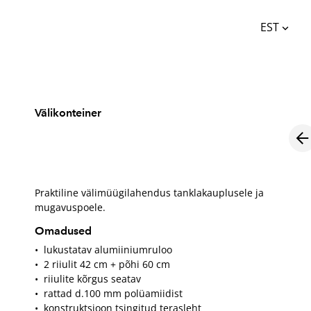
EST
lisati ostukorvi.
Vaata ostukorvi
EST
ENG
Välikonteiner
Praktiline välimüügilahendus tanklakauplusele ja
mugavuspoele.
Omadused
• lukustatav alumiiniumruloo
• 2 riiulit 42 cm + põhi 60 cm
• riiulite kõrgus seatav
• rattad d.100 mm polüamiidist
• konstruktsioon tsingitud terasleht