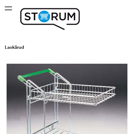
lisati ostukorvi.
Vaata ostukorvi
Laokärud