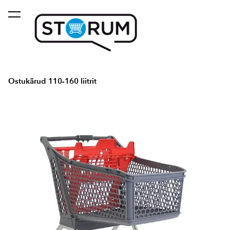
lisati ostukorvi.
Vaata ostukorvi
Ostukärud 110-160 liitrit