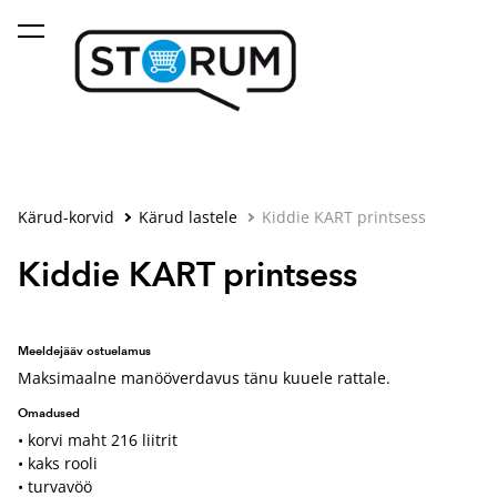
lisati ostukorvi.
Vaata ostukorvi
Kärud-korvid
Kärud lastele
Kiddie KART printsess
Kiddie KART printsess
Meeldejääv ostuelamus
Maksimaalne manööverdavus tänu kuuele rattale.
Omadused
• korvi maht 216 liitrit
• kaks rooli
• turvavöö