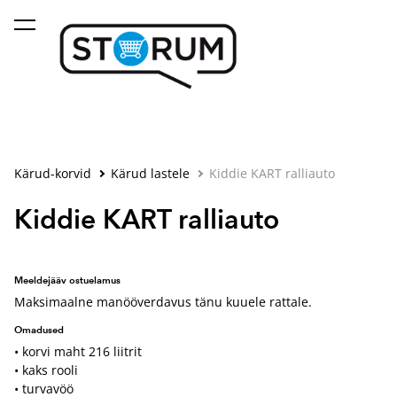
lisati ostukorvi.
Vaata ostukorvi
Kärud-korvid
Kärud lastele
Kiddie KART ralliauto
Kiddie KART ralliauto
Meeldejääv ostuelamus
Maksimaalne manööverdavus tänu kuuele rattale.
Omadused
• korvi maht 216 liitrit
• kaks rooli
• turvavöö