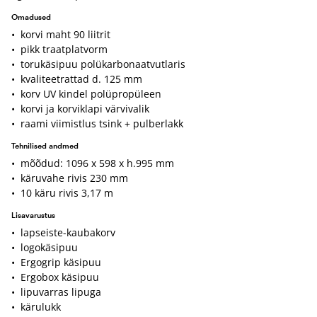
Omadused
• korvi maht 90 liitrit
• pikk traatplatvorm
• torukäsipuu polükarbonaatvutlaris
• kvaliteetrattad d. 125 mm
• korv UV kindel polüpropüleen
• korvi ja korviklapi värvivalik
• raami viimistlus tsink + pulberlakk
Tehnilised andmed
• mõõdud: 1096 x 598 x h.995 mm
• käruvahe rivis 230 mm
• 10 käru rivis 3,17 m
Lisavarustus
• lapseiste-kaubakorv
• logokäsipuu
• Ergogrip käsipuu
• Ergobox käsipuu
• lipuvarras lipuga
• kärulukk