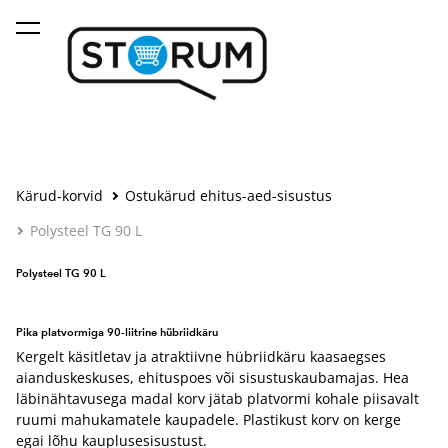
lisati ostukorvi.
Vaata ostukorvi
Kärud-korvid
Ostukärud ehitus-aed-sisustus
Polysteel TG 90 L
Polysteel TG 90 L
Pika platvormiga 90-liitrine hübriidkäru
Kergelt käsitletav ja atraktiivne hübriidkäru kaasaegses
aianduskeskuses, ehituspoes või sisustuskaubamajas. Hea
läbinähtavusega madal korv jätab platvormi kohale piisavalt
ruumi mahukamatele kaupadele. Plastikust korv on kerge
egai lõhu kauplusesisustust.