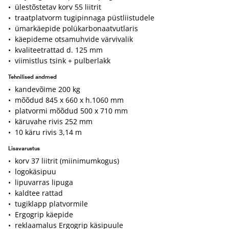
• ülestõstetav korv 55 liitrit
• traatplatvorm tugipinnaga püstliistudele
• ümarkäepide polükarbonaatvutlaris
• käepideme otsamuhvide värvivalik
• kvaliteetrattad d. 125 mm
• viimistlus tsink + pulberlakk
Tehnilised andmed
• kandevõime 200 kg
• mõõdud 845 x 660 x h.1060 mm
• platvormi mõõdud 500 x 710 mm
• käruvahe rivis 252 mm
• 10 käru rivis 3,14 m
Lisavarustus
• korv 37 liitrit (miinimumkogus)
• logokäsipuu
• lipuvarras lipuga
• kaldtee rattad
• tugiklapp platvormile
• Ergogrip käepide
• reklaamalus Ergogrip käsipuule