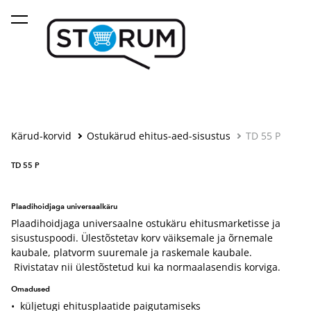
lisati ostukorvi.
Vaata ostukorvi
Kärud-korvid
Ostukärud ehitus-aed-sisustus
TD 55 P
TD 55 P
Plaadihoidjaga universaalkäru
Plaadihoidjaga universaalne ostukäru ehitusmarketisse ja
sisustuspoodi. Ülestõstetav korv väiksemale ja õrnemale
kaubale, platvorm suuremale ja raskemale kaubale.
Rivistatav nii ülestõstetud kui ka normaalasendis korviga.
Omadused
• küljetugi ehitusplaatide paigutamiseks