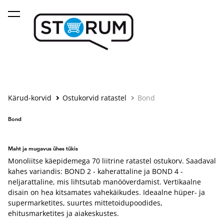
lisati ostukorvi.
Vaata ostukorvi
Kärud-korvid
Ostukorvid ratastel
Bond
Bond
Maht ja mugavus ühes tükis
Monoliitse käepidemega 70 liitrine ratastel ostukorv. Saadaval
kahes variandis: BOND 2 - kaherattaline ja BOND 4 -
neljarattaline, mis lihtsutab manööverdamist. Vertikaalne
disain on hea kitsamates vahekäikudes. Ideaalne hüper- ja
supermarketites, suurtes mittetoidupoodides,
ehitusmarketites ja aiakeskustes.