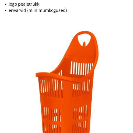
• logo pealetrükk
• erivärvid (miinimumkogused)