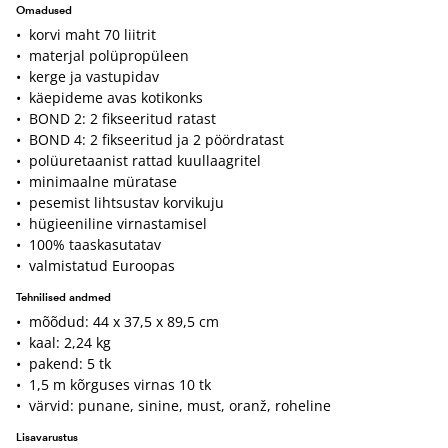
Omadused
• korvi maht 70 liitrit
• materjal polüpropüleen
• kerge ja vastupidav
• käepideme avas kotikonks
• BOND 2: 2 fikseeritud ratast
• BOND 4: 2 fikseeritud ja 2 pöördratast
• polüuretaanist rattad kuullaagritel
• minimaalne müratase
• pesemist lihtsustav korvikuju
• hügieeniline virnastamisel
• 100% taaskasutatav
• valmistatud Euroopas
Tehnilised andmed
• mõõdud: 44 x 37,5 x 89,5 cm
• kaal: 2,24 kg
• pakend: 5 tk
• 1,5 m kõrguses virnas 10 tk
• värvid: punane, sinine, must, oranž, roheline
Lisavarustus