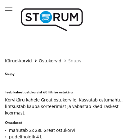
lisati ostukorvi.
Vaata ostukorvi
Kärud-korvid
Ostukorvid
Snupy
Snupy
Teeb kahest ostukorvist 60 liitrise ostukäru
Korvikäru kahele Great ostukorvile. Kasvatab ostumahtu,
lihtsustab kauba sorteerimist ja vabastab käed raskest
koormast.
Omadused
• mahutab 2x 28L Great ostukorvi
• pudelihoidik 4 L