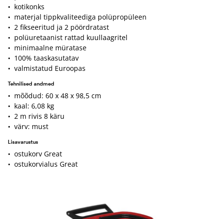
• kotikonks
• materjal tippkvaliteediga polüpropüleen
• 2 fikseeritud ja 2 pöördratast
• polüuretaanist rattad kuullaagritel
• minimaalne müratase
• 100% taaskasutatav
• valmistatud Euroopas
Tehnilised andmed
• mõõdud: 60 x 48 x 98,5 cm
• kaal: 6,08 kg
• 2 m rivis 8 käru
• värv: must
Lisavarustus
• ostukorv Great
• ostukorvialus Great