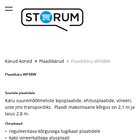
lisati ostukorvi.
Vaata ostukorvi
Kärud-korvid
Plaadikärud
Plaadikäru WP4BW
Plaadikäru WP4BW
Suurtele plaatidele
Käru suuremõõtmeliste kipsplaatide, ehitusplaatide, vineeri,
uste jms transpordiks. Plaadi maksimaane kõrgus on 2,1 m ja
laius 2,8 m.
Omadused
• reguleeritava kõrgusega tugikaar plaatidele
• kaks vineerkattega alusplaati