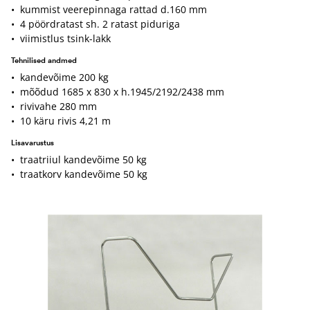
• kummist veerepinnaga rattad d.160 mm
• 4 pöördratast sh. 2 ratast piduriga
• viimistlus tsink-lakk
Tehnilised andmed
• kandevõime 200 kg
• mõõdud 1685 x 830 x h.1945/2192/2438 mm
• rivivahe 280 mm
• 10 käru rivis 4,21 m
Lisavarustus
• traatriiul kandevõime 50 kg
• traatkorv kandevõime 50 kg