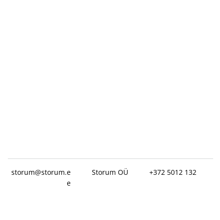
storum@storum.e
Storum OÜ
+372 5012 132
e