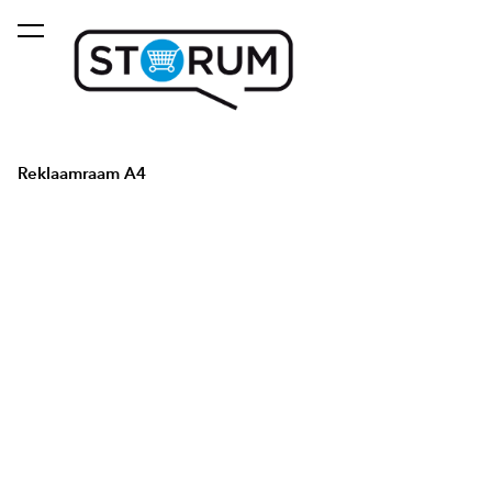
lisati ostukorvi.
Vaata ostukorvi
Reklaamraam A4